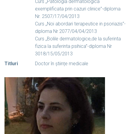
Curs „Patologia dermatologica
exemplificata prin cazuri clinice”-diploma
Nr. 2507/17/04/2013
Curs „Noi abordari terapeutice in psoriazis”-
diploma Nr 2077/04/04/2013
Curs „Bolile dermatologice,de la suferinta
fizica la suferinta psihica”-diploma Nr
3018/15/05/2013
Titluri
Doctor în științe medicale