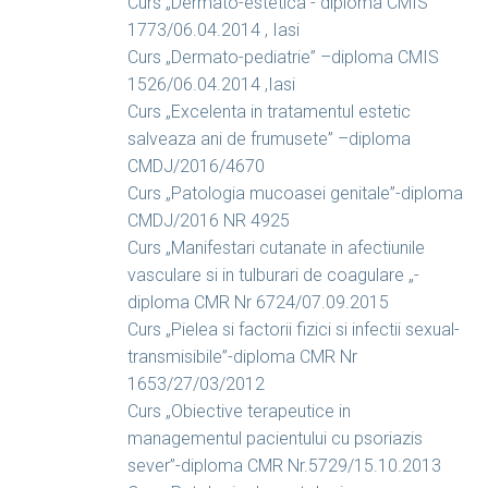
Curs „Dermato-estetica”- diploma CMIS
1773/06.04.2014 , Iasi
Curs „Dermato-pediatrie” –diploma CMIS
1526/06.04.2014 ,Iasi
Curs „Excelenta in tratamentul estetic
salveaza ani de frumusete” –diploma
CMDJ/2016/4670
Curs „Patologia mucoasei genitale”-diploma
CMDJ/2016 NR 4925
Curs „Manifestari cutanate in afectiunile
vasculare si in tulburari de coagulare „-
diploma CMR Nr 6724/07.09.2015
Curs „Pielea si factorii fizici si infectii sexual-
transmisibile”-diploma CMR Nr
1653/27/03/2012
Curs „Obiective terapeutice in
managementul pacientului cu psoriazis
sever”-diploma CMR Nr.5729/15.10.2013